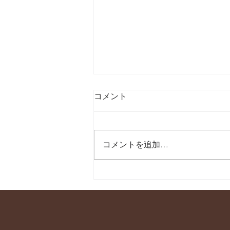
コメント
コメントを追加…
【祝 100回！続けるってすご
い。】