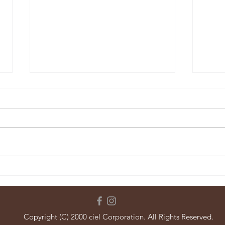
【ほ
【三日坊主→七日坊主。】
Copyright (C) 2000 ciel Corporation. All Rights Reserved.