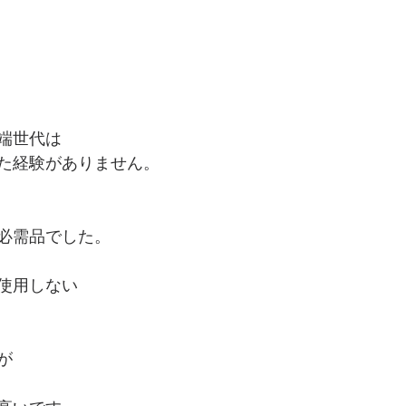
端世代は
た経験がありません。
必需品でした。
使用しない
が