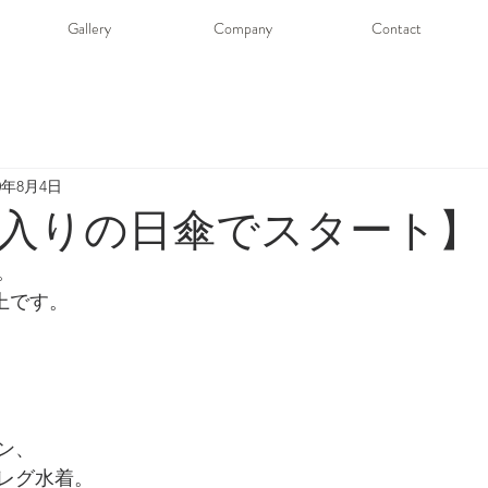
Gallery
Company
Contact
20年8月4日
入りの日傘でスタート】
。
井上です。
ン、
レグ水着。