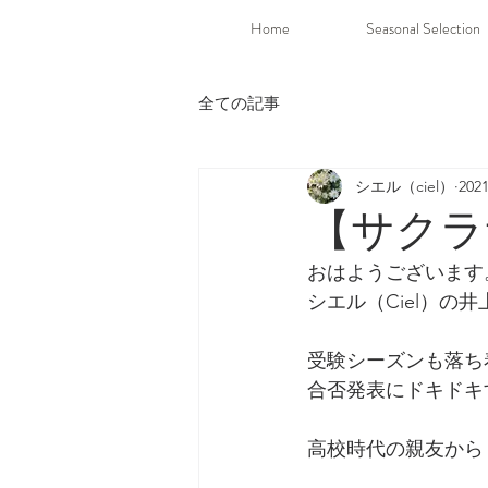
Home
Seasonal Selection
全ての記事
シエル（ciel）
20
【サクラ
おはようございます
シエル（Ciel）の
受験シーズンも落ち
合否発表にドキドキ
高校時代の親友から