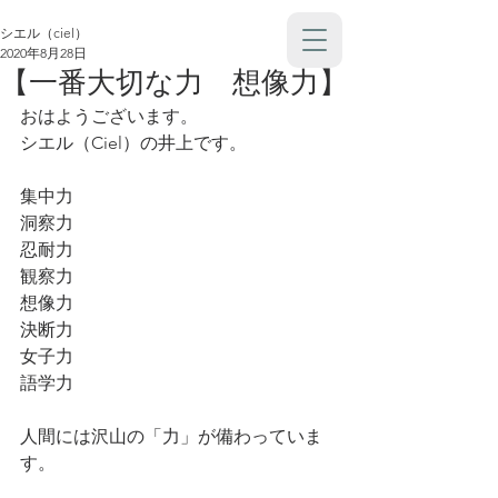
シエル（ciel）
2020年8月28日
【一番大切な力 想像力】
おはようございます。
シエル（Ciel）の井上です。
集中力
洞察力
忍耐力
観察力
想像力
決断力
女子力
語学力
人間には沢山の「力」が備わっていま
す。