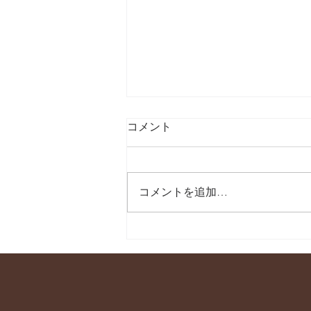
コメント
コメントを追加…
【祝 100回！続けるってすご
い。】