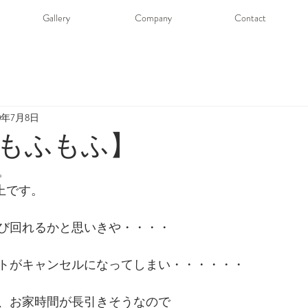
Gallery
Company
Contact
20年7月8日
もふもふ】
。
井上です。
び回れるかと思いきや・・・・
トがキャンセルになってしまい・・・・・・
、お家時間が長引きそうなので