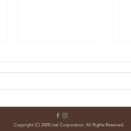
【ほ
【三日坊主→七日坊主。】
Copyright (C) 2000 ciel Corporation. All Rights Reserved.