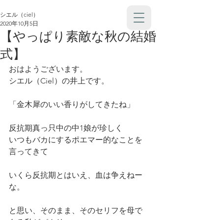
シエル（ciel）
2020年10月5日
【やっぱり素敵な秋の結婚
式】
おはようございます。
シエル（Ciel）の井上です。
「金木犀のいい香りがしてきたね」
反抗期真っ只中の中1娘が珍しく
いつもバカにするポエマー的なことを
言ってきて
いくら反抗期とはいえ、血は争えねー
な。
と思い、そのまま、そのセリフを母で