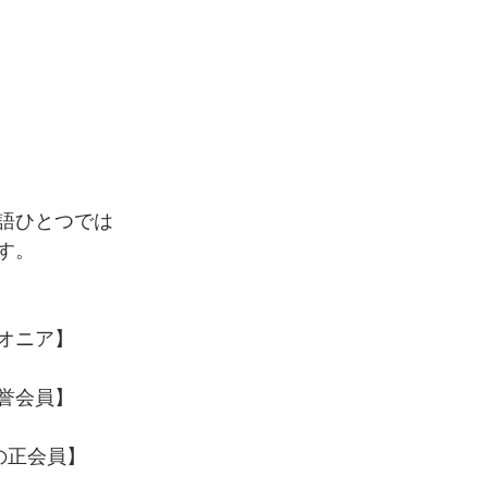
語ひとつでは
す。
オニア】
誉会員】
の正会員】