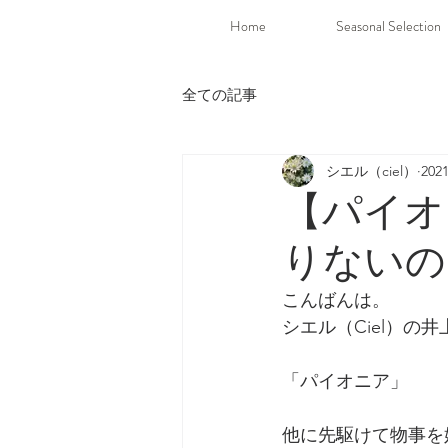
Home
Seasonal Selection
全ての記事
シエル（ciel）
20
【パイオ
りないの
こんばんは。
シエル（Ciel）の
「パイオニア」
他に先駆けて物事を