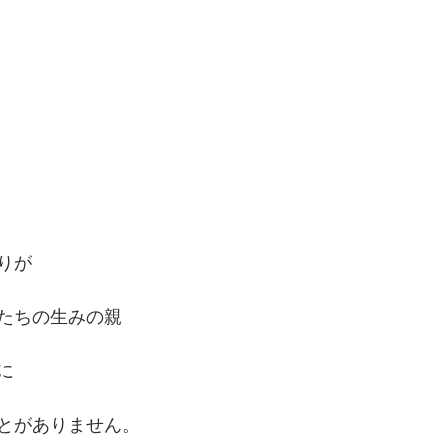
りが
たちの生みの親
に
とがありません。