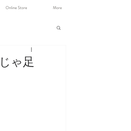
Online Store
More
じゃ足