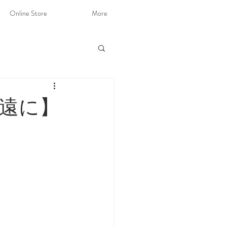
Online Store
More
遠に】