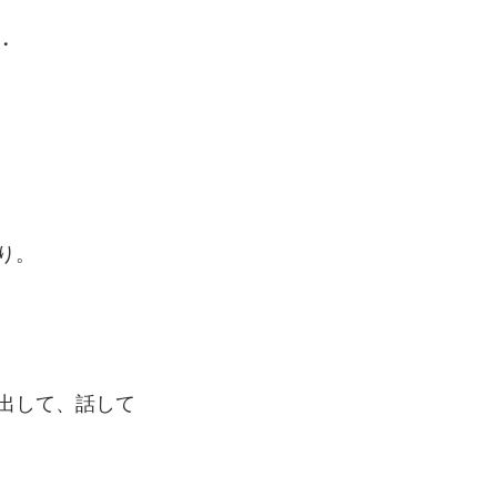
・
り。
出して、話して