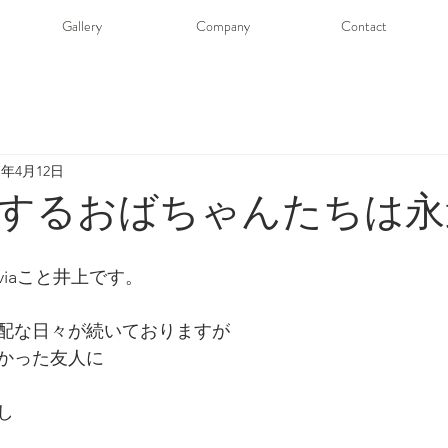
Gallery
Company
Contact
21年4月12日
するおばちゃんたちは永
iviaこと井上です。
配な日々が続いておりますが
かった友人に
し