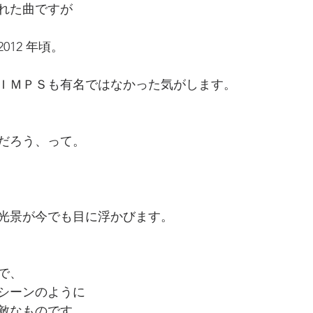
された曲ですが
012 年頃。
ＩＭＰＳも有名ではなかった気がします。
だろう、って。
光景が今でも目に浮かびます。
で、
シーンのように
敵なものです。