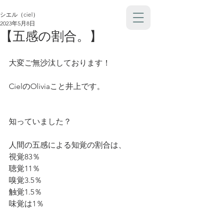
シエル（ciel）
2023年5月8日
【五感の割合。】
大変ご無沙汰しております！
CielのOliviaこと井上です。
知っていました？
人間の五感による知覚の割合は、
視覚83％
聴覚11％
嗅覚3.5％
触覚1.5％
味覚は1％