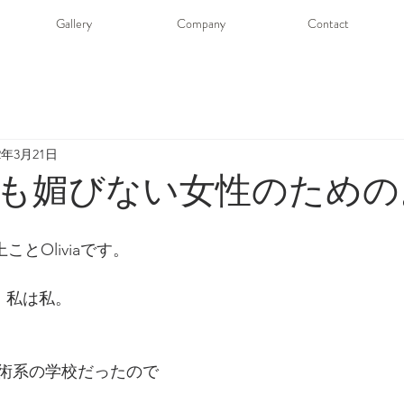
Gallery
Company
Contact
22年3月21日
も媚びない女性のための
ことOliviaです。
AM」私は私。
術系の学校だったので